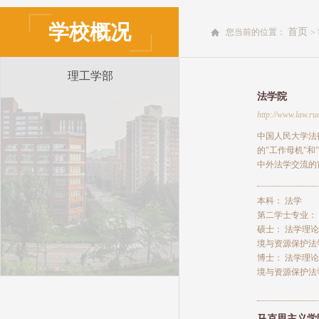
学校概况
首页
您当前的位置：
>
理工学部
法学院
http://www.law.ru
中国人民大学法
的"工作母机"
中外法学交流的
本科：
法学
第二学士专业：
硕士：
法学理论
境与资源保护法
博士：
法学理论
境与资源保护法
马克思主义学