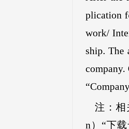
plication 
work/ Inte
ship. The 
company. O
“Company/
注：相关模
n）“下