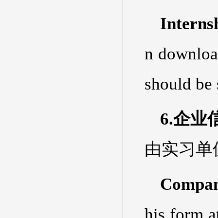
Interns
n download
should be 
6.企
由实习单
Compan
his form a