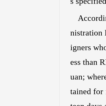
s specifie
Accordi
nistration
igners who
ess than 
uan; where
tained for