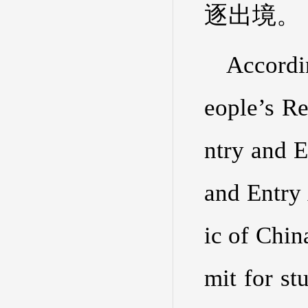
逐出境。
Accordin
eople’s Re
ntry and E
and Entry
ic of Chin
mit for st