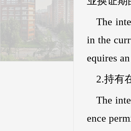
业换证期
The inte
in the cur
equires an
2.持
The inte
ence permi