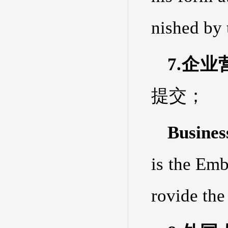
nished by 
7.企
提交；
Busines
is the Emb
rovide the