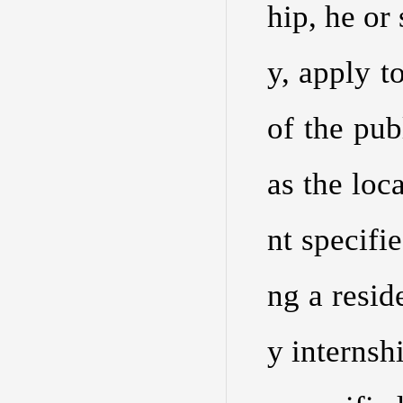
hip, he or
y, apply t
of the pub
as the loc
nt specifi
ng a resid
y internsh