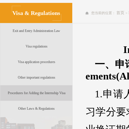
Visa & Regulations
首页
您当前的位置：
>
Exit and Entry Administration Law
I
Visa regulations
一、申请
Visa application procedures
ements(Al
Other important regulations
1.申
Procedures for Adding the Internship Visa
习学分要
Other Laws & Regulations