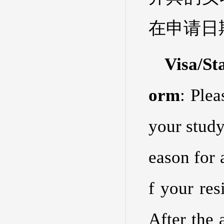
在申请日
Visa/St
orm
: Ple
your study
eason for a
f your res
After the