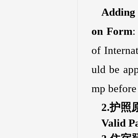
Adding 
on Form
:
of Interna
uld be app
mp before 
2.护照
Valid P