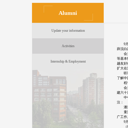
Alumni
Update your information
9月3
Activities
薛浣白
会见中
等基本
Internship & Employment
越友好
扩大在
听说现
了解中
程书记
会见前
建六十
中午，
注：
潘演校
童海珍
广工作
9月2
（编