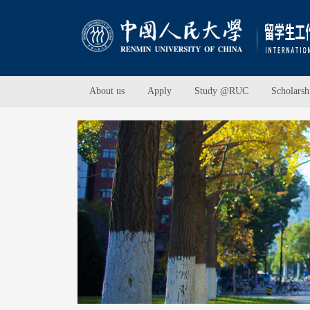
About us
Apply
Study @RUC
Scholarsh