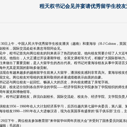
程天权书记会见并宴请优秀留学生校友
0日上午，中国人民大学优秀留学生校友潘演（越南）和童海珍（H-J Colston，
副校长，国际交流处处长唐忠等陪同会见。
，程书记首先向两位校友的到来表示了热烈的欢迎。他向校友简要介绍了人大近年
情况。他指出，人大正通过开设暑期学校、全英文课程等方式，积极扩大国际影响力
往来做出了重要贡献，是人大留学生的杰出代表。程书记对童海珍校友从事中英语言
海外尤其是英国的影响多做贡献。
在有越来越多的越南留学生前来人大留学，潘演校友感到非常高兴。童海珍校友也
国文化。两位校友对母校的发展和取得的卓著成绩都表示由衷的自豪。
还与两位校友一起回忆、畅谈人大的历史，并向校友赠送了亲笔字画。
，校友还分别到各自所毕业的学院——经济学院和文学院参加了学院组织的师生座
周年展览和博物馆等。
程书记宴请校友，薛浣白副校长、国际交流处、校友办、经济学院、文学院负责
友1956－1960年在人大计划经济系学习，后历任越共第七届中央委员，第八届、
校友1990―1991年在人大进修汉语，现为在英国享有盛誉的‘筷子俱乐部’主任
。
9日下午，两位校友参加教育部“来华留学60周年庆祝大会”并受到了国务委员刘延东
辑：毛岩政）