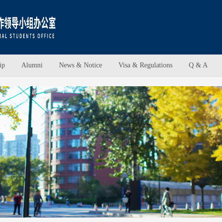
ip
Alumni
News & Notice
Visa & Regulations
Q & A