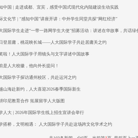
知中国 | 走进成都、宜宾，感受中国式现代化内陆建设生动实践
际文化节 | “感知中国”讲座开讲：中外学生同堂共探“网红经济”
大国际学生走进“一带一路网学生大使”招募活动：讲述在华故事，共话绿
日登居庸，桃花映长城——人大国际学子共赴居庸关之约
奖啦！人大国际学子用镜头与文字讲述中国故事
前是人大校徽，他向外长提问！
大国际学子探访通州校区，共赴运河之约
越山海赴新约，人大喜迎2026春季国际新生
耕印尼教育合作 拓展留学人大版图
学人大 | 2026年国际学生线上招生宣讲会举行
学搭桥，文明相遇： 人大国际学子共赴这场跨文化学术之约