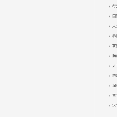
行
国
人
春
获
胸
人
跨
深
留
汉