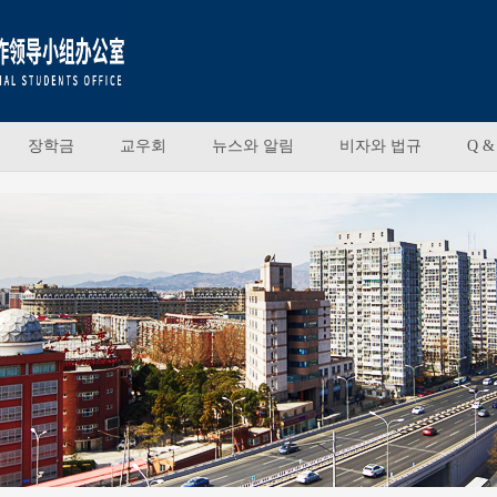
장학금
교우회
뉴스와 알림
비자와 법규
Q &