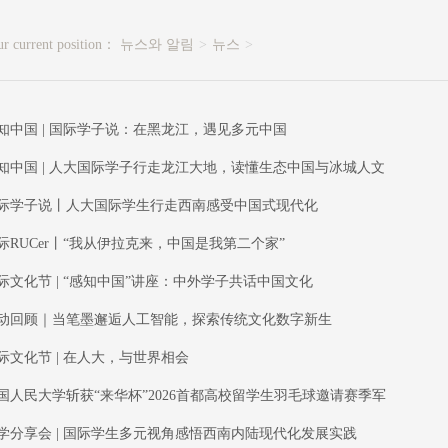
r current position：
뉴스와 알림
뉴스
知中国 | 国际学子说：在黑龙江，遇见多元中国
知中国 | 人大国际学子行走龙江大地，读懂生态中国与冰城人文
际学子说丨人大国际学生行走西南感受中国式现代化
际RUCer丨“我从伊拉克来，中国是我第二个家”
际文化节 | “感知中国”讲座：中外学子共话中国文化
动回顾｜当笔墨邂逅人工智能，探索传统文化数字新生
际文化节 | 在人大，与世界相会
国人民大学斩获“来华杯”2026首都高校留学生羽毛球邀请赛季军
学分享会 | 国际学生多元视角感悟西南内陆现代化发展实践