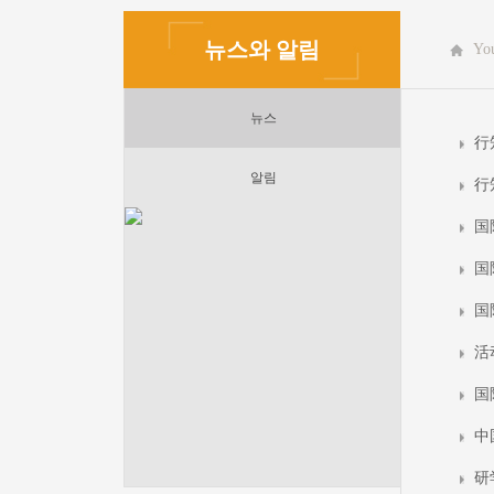
뉴스와 알림
You
뉴스
行
알림
行
国
国
国
活
国
中
研