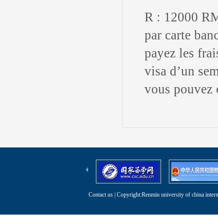
R : 12000 RM
par carte ban
payez les fra
visa d’un sem
vous pouvez o
Contact us
| Copyright:Renmin university of china intern