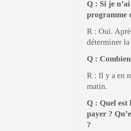
Q : Si je n’a
programme d
R : Oui. Après
déterminer la
Q : Combien 
R : Il y a en
matin.
Q : Quel est
payer ? Qu’ell
?