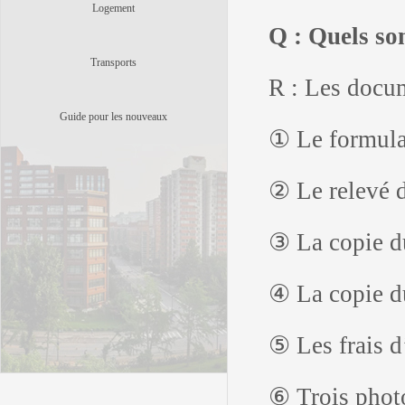
Logement
Q : Quels so
Transports
R : Les docu
Guide pour les nouveaux
① Le formulai
② Le relevé d
③ La copie du
④ La copie d
⑤ Les frais 
⑥ Trois photo