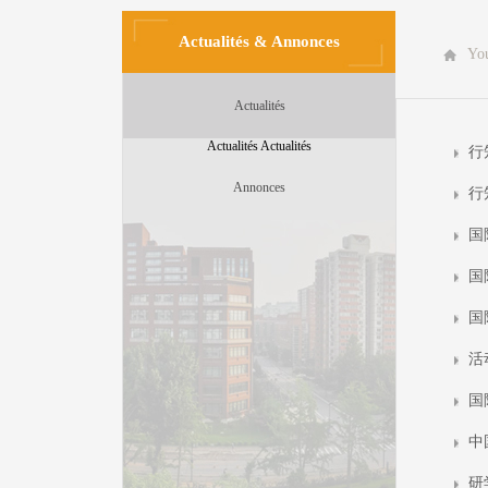
Actualités & Annonces
You
Actualités
Actualités Actualités
行
Annonces
行
国
国
国
活
国
中
研