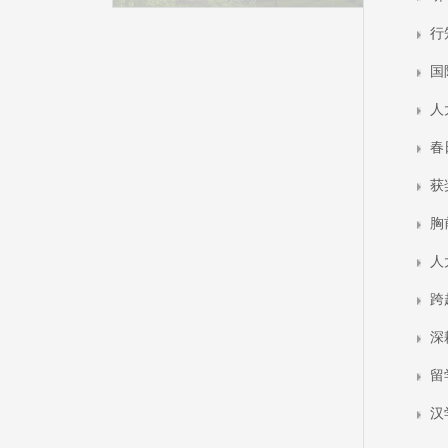
行
国
人
春
获
胸
人
跨
深
留
汉