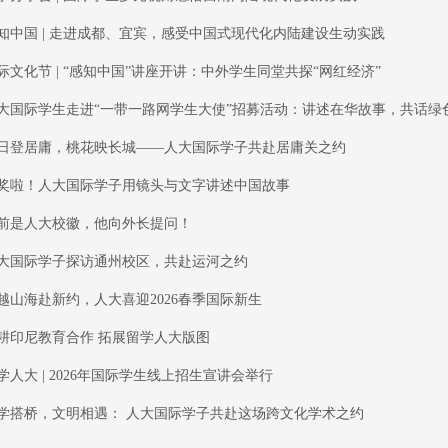
知中国 | 走进成都、宜宾，感受中国式现代化内陆建设生动实践
际文化节 | “感知中国”讲座开讲：中外学生同堂共探“网红经济”
大国际学生走进“一带一路网学生大使”招募活动：讲述在华故事，共话绿
日登居庸，桃花映长城——人大国际学子共赴居庸关之约
奖啦！人大国际学子用镜头与文字讲述中国故事
前是人大校徽，他向外长提问！
大国际学子探访通州校区，共赴运河之约
越山海赴新约，人大喜迎2026春季国际新生
耕印尼教育合作 拓展留学人大版图
学人大 | 2026年国际学生线上招生宣讲会举行
学搭桥，文明相遇： 人大国际学子共赴这场跨文化学术之约