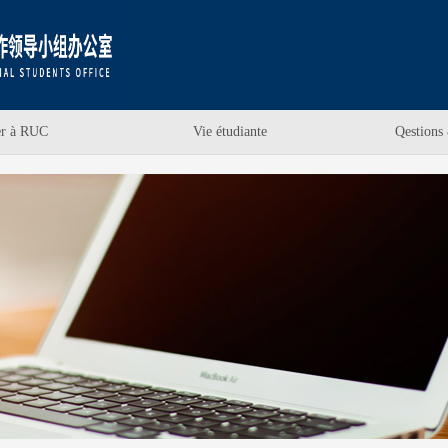
er à RUC
Vie étudiante
Qestions