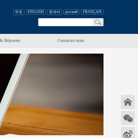
ENGLISH
русский
FRANÇAIS
中文
한국어
 & Réponses
Contactez-nous