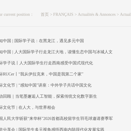
r current position：
首页 >
FRANÇAIS >
Actualités & Annonces >
Actual
知中国 | 国际学子说：在黑龙江，遇见多元中国
知中国 | 人大国际学子行走龙江大地，读懂生态中国与冰城人文
际学子说丨人大国际学生行走西南感受中国式现代化
际RUCer丨“我从伊拉克来，中国是我第二个家”
际文化节 | “感知中国”讲座：中外学子共话中国文化
动回顾｜当笔墨邂逅人工智能，探索传统文化数字新生
际文化节 | 在人大，与世界相会
国人民大学斩获“来华杯”2026首都高校留学生羽毛球邀请赛季军
学分享会 | 国际学生多元视角感悟西南内陆现代化发展实践