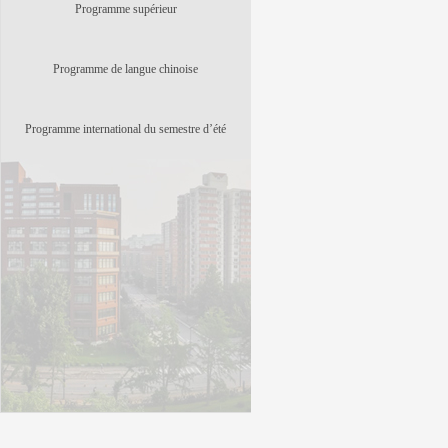
Programme supérieur
Programme de langue chinoise
Programme international du semestre d’été