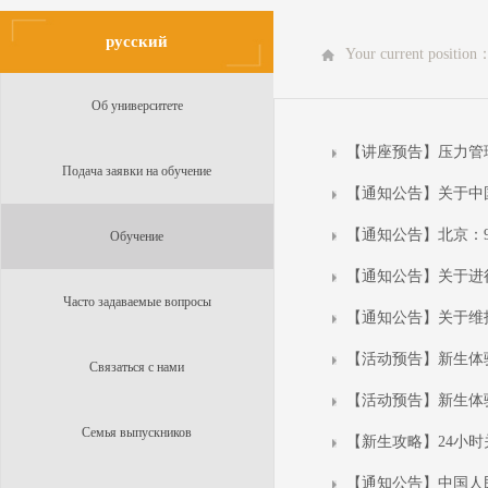
русский
Your current position
Об университете
【讲座预告】压力管
Подача заявки на обучение
【通知公告】关于中
【通知公告】北京：
Обучение
【通知公告】关于进
Часто задаваемые вопросы
【通知公告】关于维护
【活动预告】新生体
Связаться с нами
【活动预告】新生体
Семья выпускников
【新生攻略】24小时
【通知公告】中国人民