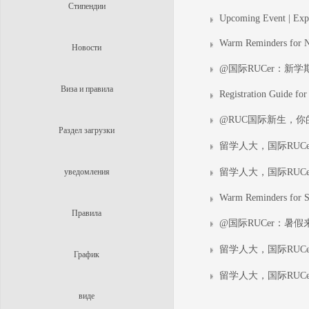
Стипендии
Upcoming Event | Expl
Warm Reminders for 
Новости
@国际RUCer：新
Виза и правила
Registration Guide for 
@RUC国际新生，
Раздел загрузки
留学人大，国际RUC
уведомления
留学人大，国际RUC
Warm Reminders for 
Правила
@国际RUCer：暑
留学人大，国际RUC
График
留学人大，国际RUC
виде