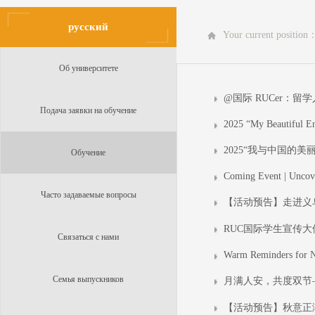
русский
Your current position
Об университете
@国际 RUCer：留
Подача заявки на обучение
2025 “My Beautiful En
2025“我与中国的
Обучение
Coming Event | Uncove
Часто задаваемые вопросы
【活动预告】走进义
RUC国际学生宣传
Связаться с нами
Warm Reminders for N
Семья выпускников
月满人安，共度双节
【活动预告】秋意正